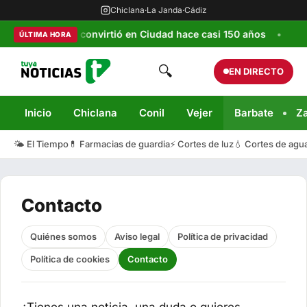
Chiclana
·
La Janda
·
Cádiz
o original que la convirtió en Ciudad hace casi 150 años
Jul
ÚLTIMA HORA
🔍
EN DIRECTO
Inicio
Chiclana
Conil
Vejer
Barbate
Z
🌤️ El Tiempo
💊 Farmacias de guardia
⚡ Cortes de luz
💧 Cortes de agu
Contacto
Quiénes somos
Aviso legal
Política de privacidad
Política de cookies
Contacto