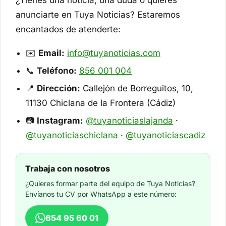
¿Tienes una noticia, una duda o quieres
anunciarte en Tuya Noticias? Estaremos
encantados de atenderte:
✉️
Email:
info@tuyanoticias.com
📞
Teléfono:
856 001 004
📍
Dirección:
Callejón de Borreguitos, 10,
11130 Chiclana de la Frontera (Cádiz)
📷
Instagram:
@tuyanoticiaslajanda
·
@tuyanoticiaschiclana
·
@tuyanoticiascadiz
Trabaja con nosotros
¿Quieres formar parte del equipo de Tuya Noticias?
Envíanos tu CV por WhatsApp a este número:
654 95 60 01