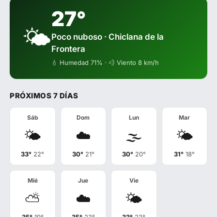
27°
🌤️
Poco nuboso · Chiclana de la
Frontera
💧 Humedad 71% · 💨 Viento 8 km/h
PRÓXIMOS 7 DÍAS
Sáb
Dom
Lun
Mar
🌤️
☁️
🌫️
🌤️
33°
22°
30°
21°
30°
20°
31°
18°
Mié
Jue
Vie
⛅
☁️
🌤️