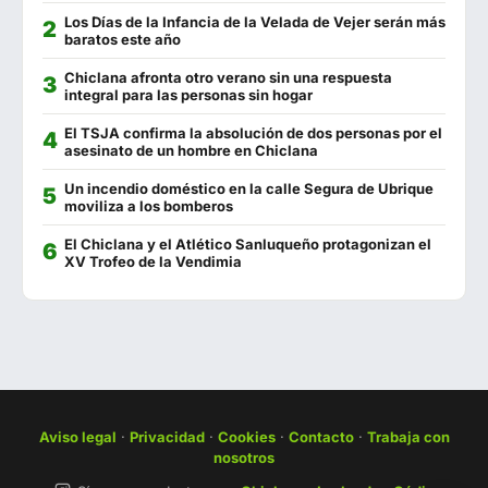
La Fontanilla
956 441 130
Los Días de la Infancia de la Velada de Vejer serán más
baratos este año
El Estadio
602 557 739
Chiclana afronta otro verano sin una respuesta
integral para las personas sin hogar
La Escama
722 639 971
El TSJA confirma la absolución de dos personas por el
Feduchy
956 440 992
asesinato de un hombre en Chiclana
El Sopa
956 443 690
Un incendio doméstico en la calle Segura de Ubrique
moviliza a los bomberos
Los Hermanitos
956 444 408
El Chiclana y el Atlético Sanluqueño protagonizan el
XV Trofeo de la Vendimia
Oasis
956 441 127
Francisco Fontanilla
956 440 802
El Mercado
956 444 551
Puerta Cai
856 839 144
Cádiz 11
956 444 075
Aviso legal
·
Privacidad
·
Cookies
·
Contacto
·
Trabaja con
nosotros