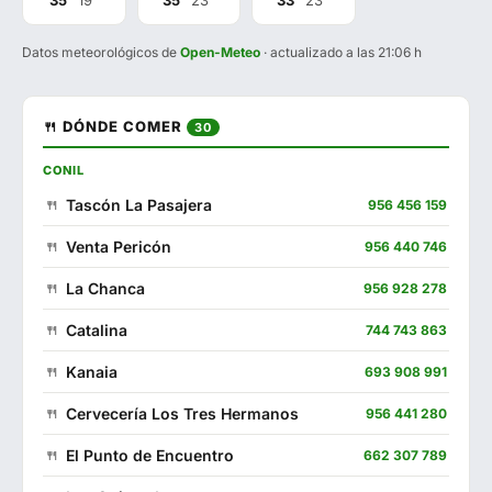
35°
19°
35°
23°
33°
23°
Datos meteorológicos de
Open-Meteo
· actualizado a las 21:06 h
🍴 DÓNDE COMER
30
CONIL
Tascón La Pasajera
956 456 159
Venta Pericón
956 440 746
La Chanca
956 928 278
Catalina
744 743 863
Kanaia
693 908 991
Cervecería Los Tres Hermanos
956 441 280
El Punto de Encuentro
662 307 789