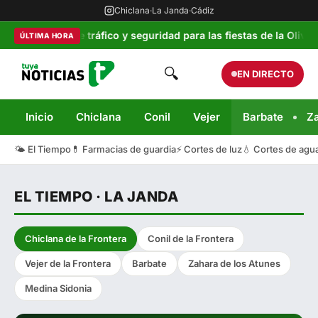
Chiclana
·
La Janda
·
Cádiz
bicioso plan de tráfico y seguridad para las fiestas de la Oliva
ÚLTIMA HORA
🔍
EN DIRECTO
Inicio
Chiclana
Conil
Vejer
Barbate
Z
🌤️ El Tiempo
💊 Farmacias de guardia
⚡ Cortes de luz
💧 Cortes de agu
EL TIEMPO · LA JANDA
Chiclana de la Frontera
Conil de la Frontera
Vejer de la Frontera
Barbate
Zahara de los Atunes
Medina Sidonia