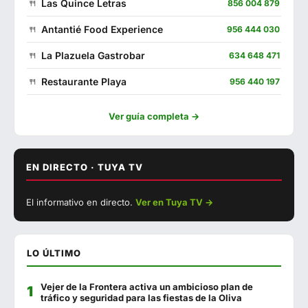
Las Quince Letras
856 004 879
Antantié Food Experience
956 444 030
La Plazuela Gastrobar
634 648 471
Restaurante Playa
956 440 197
La Almazara
670 018 251
Ver guía completa →
Casa Manolo Fuguilla
956 444 080
El Pasaje
956 440 098
EN DIRECTO · TUYA TV
▶ Ver con sonido
Camping Faro
956 444 096
El informativo en directo.
Ver en Tuya TV →
EN DIRECTO
Séptimo Arte
856 500 517
El Andaluz
956 440 051
LO ÚLTIMO
Malabata
625 293 879
Vejer de la Frontera activa un ambicioso plan de
Campito
623 228 283
tráfico y seguridad para las fiestas de la Oliva