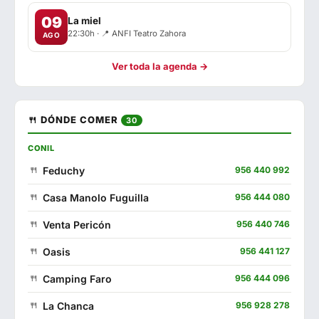
09
La miel
22:30h · 📍 ANFI Teatro Zahora
AGO
Ver toda la agenda →
🍴 DÓNDE COMER
30
CONIL
Feduchy
956 440 992
Casa Manolo Fuguilla
956 444 080
Venta Pericón
956 440 746
Oasis
956 441 127
Camping Faro
956 444 096
La Chanca
956 928 278