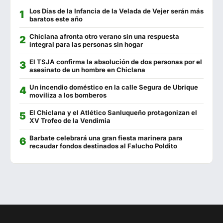
Los Días de la Infancia de la Velada de Vejer serán más
Francisco Fontanilla
956 440 802
baratos este año
Malabata
625 293 879
Chiclana afronta otro verano sin una respuesta
integral para las personas sin hogar
La Fontanilla
956 441 130
El TSJA confirma la absolución de dos personas por el
asesinato de un hombre en Chiclana
Campito
623 228 283
Un incendio doméstico en la calle Segura de Ubrique
Séptimo Arte
856 500 517
moviliza a los bomberos
El Punto de Encuentro
662 307 789
El Chiclana y el Atlético Sanluqueño protagonizan el
XV Trofeo de la Vendimia
Kanaia
693 908 991
Barbate celebrará una gran fiesta marinera para
recaudar fondos destinados al Falucho Poldito
La Escama
722 639 971
Los Hermanitos
956 444 408
El Sopa
956 443 690
Cervecería Los Tres Hermanos
956 441 280
Catalina
744 743 863