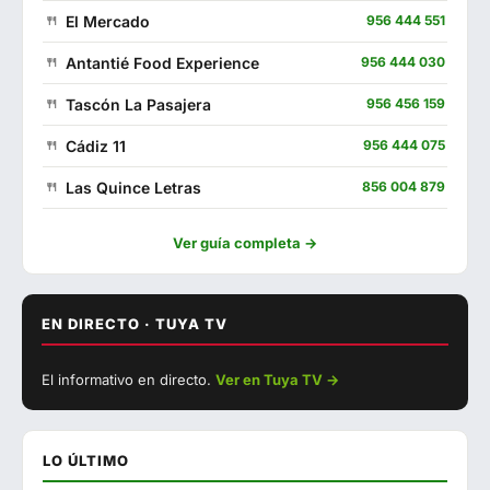
El Mercado
956 444 551
Antantié Food Experience
956 444 030
Tascón La Pasajera
956 456 159
Cádiz 11
956 444 075
Las Quince Letras
856 004 879
Restaurante Playa
956 440 197
Ver guía completa →
Puerta Cai
856 839 144
La Almazara
670 018 251
EN DIRECTO · TUYA TV
▶ Ver con sonido
El Estadio
602 557 739
El informativo en directo.
Ver en Tuya TV →
EN DIRECTO
La Plazuela Gastrobar
634 648 471
El Andaluz
956 440 051
LO ÚLTIMO
El Pasaje
956 440 098