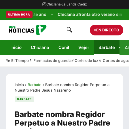
Chiclana
·
La Janda
·
Cádiz
baratos este año
Chiclana afronta otro verano sin una respu
ÚLTIMA HORA
🔍
EN DIRECTO
Inicio
Chiclana
Conil
Vejer
Barbate
Z
🌤️ El Tiempo
💊 Farmacias de guardia
⚡ Cortes de luz
💧 Cortes de agu
Inicio
›
Barbate
›
Barbate nombra Regidor Perpetuo a
Nuestro Padre Jesús Nazareno
BARBATE
Barbate nombra Regidor
Perpetuo a Nuestro Padre