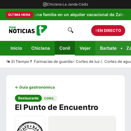
Chiclana
·
La Janda
·
Cádiz
la denuncia de una familia en un alquiler vacacional de Zahora
ÚLTIMA HORA
🔍
EN DIRECTO
Inicio
Chiclana
Conil
Vejer
Barbate
Z
🌤️ El Tiempo
💊 Farmacias de guardia
⚡ Cortes de luz
💧 Cortes de agu
← Guía gastronómica
Restaurante
CONIL
El Punto de Encuentro