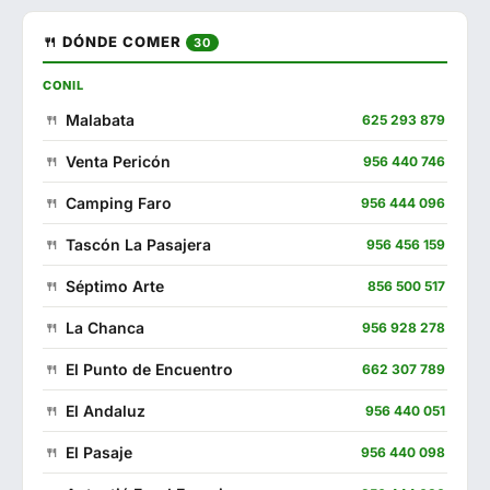
🍴 DÓNDE COMER
30
CONIL
Malabata
625 293 879
Venta Pericón
956 440 746
Camping Faro
956 444 096
Tascón La Pasajera
956 456 159
Séptimo Arte
856 500 517
La Chanca
956 928 278
El Punto de Encuentro
662 307 789
El Andaluz
956 440 051
El Pasaje
956 440 098