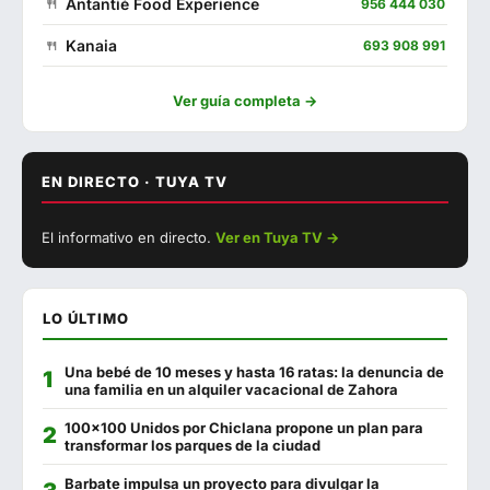
Antantié Food Experience
956 444 030
Kanaia
693 908 991
La Almazara
670 018 251
Ver guía completa →
Restaurante Playa
956 440 197
La Fontanilla
956 441 130
EN DIRECTO · TUYA TV
▶ Ver con sonido
El Estadio
602 557 739
El informativo en directo.
Ver en Tuya TV →
EN DIRECTO
Casa Manolo Fuguilla
956 444 080
El Mercado
956 444 551
LO ÚLTIMO
Oasis
956 441 127
Una bebé de 10 meses y hasta 16 ratas: la denuncia de
Feduchy
956 440 992
una familia en un alquiler vacacional de Zahora
La Plazuela Gastrobar
634 648 471
100x100 Unidos por Chiclana propone un plan para
transformar los parques de la ciudad
Puerta Cai
856 839 144
Barbate impulsa un proyecto para divulgar la