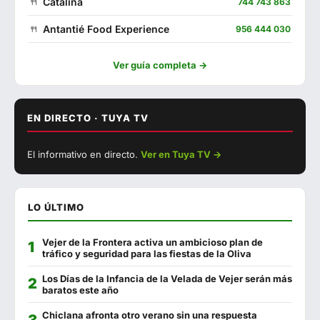
Catalina
744 743 863
Antantié Food Experience
956 444 030
Camping Faro
956 444 096
Ver guía completa →
La Fontanilla
956 441 130
Venta Pericón
956 440 746
EN DIRECTO · TUYA TV
▶ Ver con sonido
La Almazara
670 018 251
El informativo en directo.
Ver en Tuya TV →
EN DIRECTO
Francisco Fontanilla
956 440 802
Restaurante Playa
956 440 197
LO ÚLTIMO
El Mercado
956 444 551
Vejer de la Frontera activa un ambicioso plan de
La Plazuela Gastrobar
634 648 471
tráfico y seguridad para las fiestas de la Oliva
Kanaia
693 908 991
Los Días de la Infancia de la Velada de Vejer serán más
baratos este año
El Estadio
602 557 739
Chiclana afronta otro verano sin una respuesta