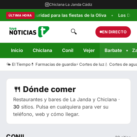
Chiclana
·
La Janda
·
Cádiz
tráfico y seguridad para las fiestas de la Oliva
Los Días de l
ÚLTIMA HORA
🔍
EN DIRECTO
Inicio
Chiclana
Conil
Vejer
Barbate
Z
🌤️ El Tiempo
💊 Farmacias de guardia
⚡ Cortes de luz
💧 Cortes de agu
🍴 Dónde comer
Restaurantes y bares de La Janda y Chiclana ·
30
sitios. Pulsa en cualquiera para ver su
teléfono, web y cómo llegar.
CONIL