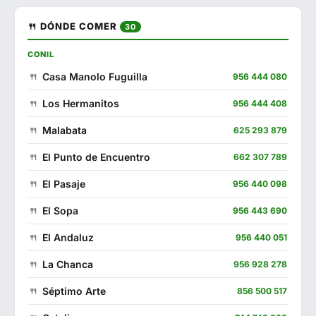
🍴 DÓNDE COMER
30
CONIL
Casa Manolo Fuguilla
956 444 080
Los Hermanitos
956 444 408
Malabata
625 293 879
El Punto de Encuentro
662 307 789
El Pasaje
956 440 098
El Sopa
956 443 690
El Andaluz
956 440 051
La Chanca
956 928 278
Séptimo Arte
856 500 517