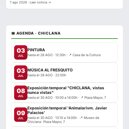
7 ago 2026 · Leer noticia →
📅 AGENDA · CHICLANA
03
PINTURA
hasta el 28 AGO · 12:30h · 📍 Casa de la Cultura
JUL
03
MÚSICA AL FRESQUITO
hasta el 28 AGO · 22:00h
JUL
Exposición temporal "CHICLANA, vistas
08
nunca vistas"
JUL
hasta el 30 AGO · 10:00 a 14:00h · 📍 Plaza Mayor, 7
Exposición temporal 'Animalarivm. Javier
09
Palacios'
hasta el 30 AGO · 13:10 a 14:00h · 📍 Museo de
JUL
Chiclana- Plaza Mayor, 7