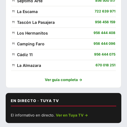
Séptimo Arte
856 500 517
La Escama
722 639 971
Tascón La Pasajera
956 456 159
Los Hermanitos
956 444 408
Camping Faro
956 444 096
Cádiz 11
956 444 075
La Almazara
670 018 251
Campito
623 228 283
Ver guía completa →
Kanaia
693 908 991
Catalina
744 743 863
EN DIRECTO · TUYA TV
▶ Ver con sonido
Las Quince Letras
856 004 879
El informativo en directo.
Ver en Tuya TV →
EN DIRECTO
Oasis
956 441 127