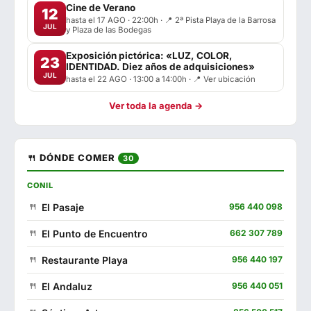
Cine de Verano
12
hasta el 17 AGO · 22:00h · 📍 2ª Pista Playa de la Barrosa
JUL
y Plaza de las Bodegas
Exposición pictórica: «LUZ, COLOR,
23
IDENTIDAD. Diez años de adquisiciones»
JUL
hasta el 22 AGO · 13:00 a 14:00h · 📍 Ver ubicación
Ver toda la agenda →
🍴 DÓNDE COMER
30
CONIL
El Pasaje
956 440 098
El Punto de Encuentro
662 307 789
Restaurante Playa
956 440 197
El Andaluz
956 440 051