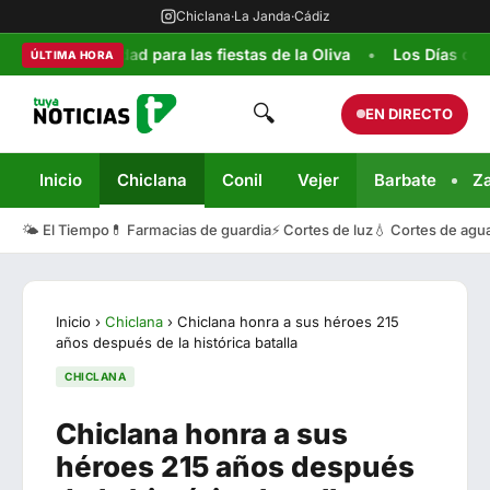
Chiclana
·
La Janda
·
Cádiz
y seguridad para las fiestas de la Oliva
Los Días de la Infan
ÚLTIMA HORA
🔍
EN DIRECTO
Inicio
Chiclana
Conil
Vejer
Barbate
Z
🌤️ El Tiempo
💊 Farmacias de guardia
⚡ Cortes de luz
💧 Cortes de agu
Inicio
›
Chiclana
›
Chiclana honra a sus héroes 215
años después de la histórica batalla
CHICLANA
Chiclana honra a sus
héroes 215 años después