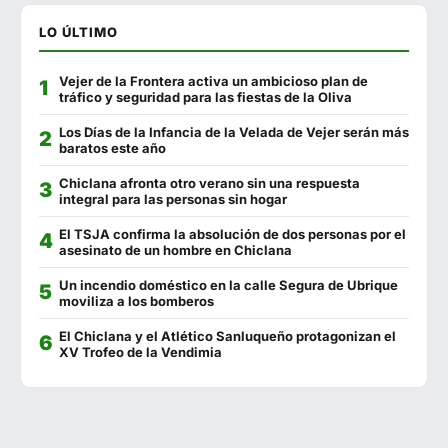
El Estadio
602 557 739
LO ÚLTIMO
Malabata
625 293 879
Vejer de la Frontera activa un ambicioso plan de
La Plazuela Gastrobar
634 648 471
tráfico y seguridad para las fiestas de la Oliva
Venta Pericón
956 440 746
Los Días de la Infancia de la Velada de Vejer serán más
baratos este año
La Chanca
956 928 278
Chiclana afronta otro verano sin una respuesta
integral para las personas sin hogar
El Mercado
956 444 551
El TSJA confirma la absolución de dos personas por el
El Sopa
956 443 690
asesinato de un hombre en Chiclana
Cervecería Los Tres Hermanos
956 441 280
Un incendio doméstico en la calle Segura de Ubrique
moviliza a los bomberos
Francisco Fontanilla
956 440 802
El Chiclana y el Atlético Sanluqueño protagonizan el
XV Trofeo de la Vendimia
Casa Manolo Fuguilla
956 444 080
La Fontanilla
956 441 130
Feduchy
956 440 992