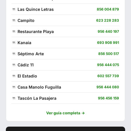
Las Quince Letras
856 004 879
Campito
623 228 283
Restaurante Playa
956 440 197
Kanaia
693 908 991
Séptimo Arte
856 500 517
Cádiz 11
956 444 075
El Estadio
602 557 739
Casa Manolo Fuguilla
956 444 080
Tascón La Pasajera
956 456 159
La Plazuela Gastrobar
634 648 471
Ver guía completa →
Malabata
625 293 879