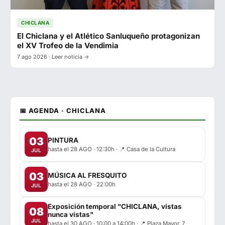
CHICLANA
El Chiclana y el Atlético Sanluqueño protagonizan
el XV Trofeo de la Vendimia
7 ago 2026 · Leer noticia →
📅 AGENDA · CHICLANA
03
PINTURA
hasta el 28 AGO · 12:30h · 📍 Casa de la Cultura
JUL
03
MÚSICA AL FRESQUITO
hasta el 28 AGO · 22:00h
JUL
Exposición temporal "CHICLANA, vistas
08
nunca vistas"
JUL
hasta el 30 AGO · 10:00 a 14:00h · 📍 Plaza Mayor, 7