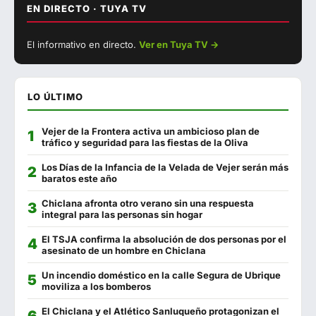
El Mercado
956 444 551
EN DIRECTO · TUYA TV
▶ Ver con sonido
La Escama
722 639 971
El informativo en directo.
Ver en Tuya TV →
EN DIRECTO
Los Hermanitos
956 444 408
Cervecería Los Tres Hermanos
956 441 280
LO ÚLTIMO
El Pasaje
956 440 098
Vejer de la Frontera activa un ambicioso plan de
Puerta Cai
856 839 144
tráfico y seguridad para las fiestas de la Oliva
La Fontanilla
956 441 130
Los Días de la Infancia de la Velada de Vejer serán más
baratos este año
Catalina
744 743 863
Chiclana afronta otro verano sin una respuesta
integral para las personas sin hogar
Oasis
956 441 127
El TSJA confirma la absolución de dos personas por el
El Sopa
956 443 690
asesinato de un hombre en Chiclana
Camping Faro
956 444 096
Un incendio doméstico en la calle Segura de Ubrique
moviliza a los bomberos
El Punto de Encuentro
662 307 789
El Chiclana y el Atlético Sanluqueño protagonizan el