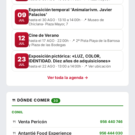
Exposición temporal 'Animalarivm. Javier
09
Palacios'
hasta el 30 AGO · 13:10 a 14:00h · 📍 Museo de
JUL
Chiclana- Plaza Mayor, 7
Cine de Verano
12
hasta el 17 AGO · 22:00h · 📍 2ª Pista Playa de la Barrosa
JUL
y Plaza de las Bodegas
Exposición pictórica: «LUZ, COLOR,
23
IDENTIDAD. Diez años de adquisiciones»
JUL
hasta el 22 AGO · 13:00 a 14:00h · 📍 Ver ubicación
Ver toda la agenda →
🍴 DÓNDE COMER
30
CONIL
Venta Pericón
956 440 746
Antantié Food Experience
956 444 030