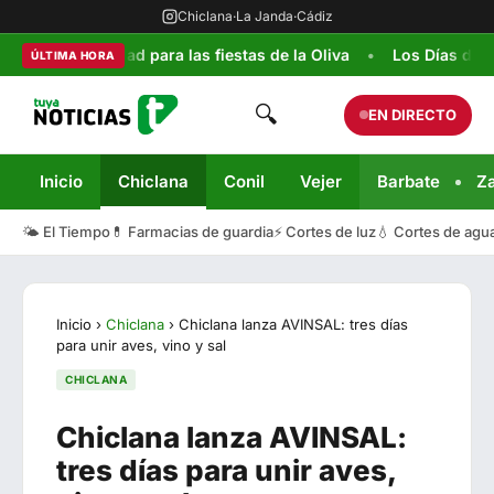
Chiclana
·
La Janda
·
Cádiz
 seguridad para las fiestas de la Oliva
Los Días de la Infanc
ÚLTIMA HORA
🔍
EN DIRECTO
Inicio
Chiclana
Conil
Vejer
Barbate
Z
🌤️ El Tiempo
💊 Farmacias de guardia
⚡ Cortes de luz
💧 Cortes de agu
Inicio
›
Chiclana
›
Chiclana lanza AVINSAL: tres días
para unir aves, vino y sal
CHICLANA
Chiclana lanza AVINSAL:
tres días para unir aves,