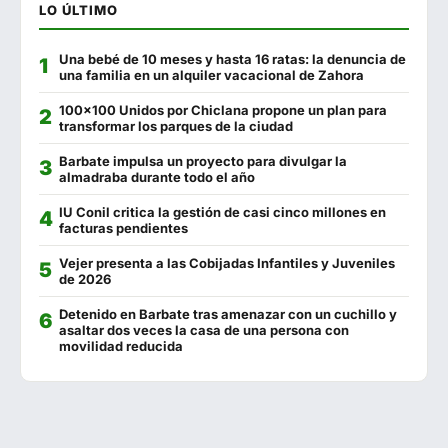
LO ÚLTIMO
Séptimo Arte
856 500 517
Una bebé de 10 meses y hasta 16 ratas: la denuncia de
Los Hermanitos
956 444 408
una familia en un alquiler vacacional de Zahora
El Punto de Encuentro
662 307 789
100x100 Unidos por Chiclana propone un plan para
transformar los parques de la ciudad
El Pasaje
956 440 098
Barbate impulsa un proyecto para divulgar la
almadraba durante todo el año
La Escama
722 639 971
IU Conil critica la gestión de casi cinco millones en
La Plazuela Gastrobar
634 648 471
facturas pendientes
Camping Faro
956 444 096
Vejer presenta a las Cobijadas Infantiles y Juveniles
de 2026
Antantié Food Experience
956 444 030
Detenido en Barbate tras amenazar con un cuchillo y
asaltar dos veces la casa de una persona con
Venta Pericón
956 440 746
movilidad reducida
Oasis
956 441 127
Feduchy
956 440 992
Francisco Fontanilla
956 440 802