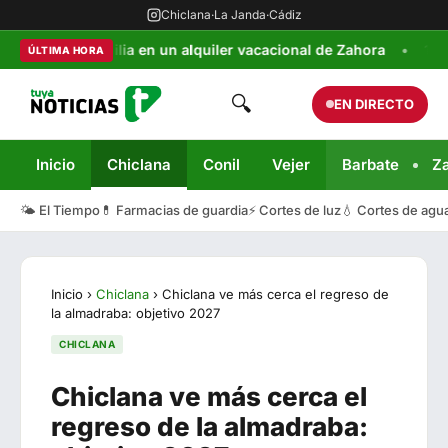
Chiclana
·
La Janda
·
Cádiz
 una familia en un alquiler vacacional de Zahora
100x100 Un
ÚLTIMA HORA
🔍
EN DIRECTO
Inicio
Chiclana
Conil
Vejer
Barbate
Z
🌤️ El Tiempo
💊 Farmacias de guardia
⚡ Cortes de luz
💧 Cortes de agu
Inicio
›
Chiclana
›
Chiclana ve más cerca el regreso de
la almadraba: objetivo 2027
CHICLANA
Chiclana ve más cerca el
regreso de la almadraba: