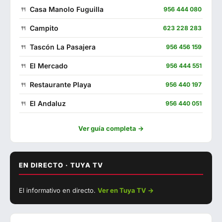
Casa Manolo Fuguilla
956 444 080
Campito
623 228 283
Tascón La Pasajera
956 456 159
El Mercado
956 444 551
Restaurante Playa
956 440 197
El Andaluz
956 440 051
La Almazara
670 018 251
Ver guía completa →
Puerta Cai
856 839 144
Cádiz 11
956 444 075
EN DIRECTO · TUYA TV
▶ Ver con sonido
Kanaia
693 908 991
El informativo en directo.
Ver en Tuya TV →
EN DIRECTO
El Sopa
956 443 690
Malabata
625 293 879