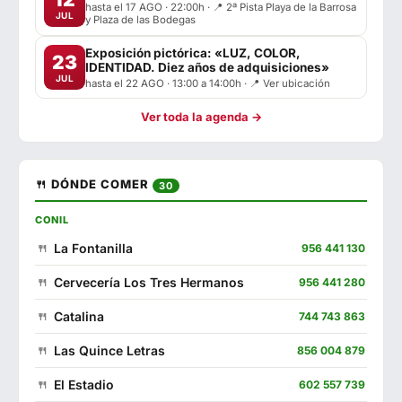
hasta el 17 AGO · 22:00h · 📍 2ª Pista Playa de la Barrosa
JUL
y Plaza de las Bodegas
Exposición pictórica: «LUZ, COLOR,
23
IDENTIDAD. Diez años de adquisiciones»
JUL
hasta el 22 AGO · 13:00 a 14:00h · 📍 Ver ubicación
Ver toda la agenda →
🍴 DÓNDE COMER
30
CONIL
La Fontanilla
956 441 130
Cervecería Los Tres Hermanos
956 441 280
Catalina
744 743 863
Las Quince Letras
856 004 879
El Estadio
602 557 739