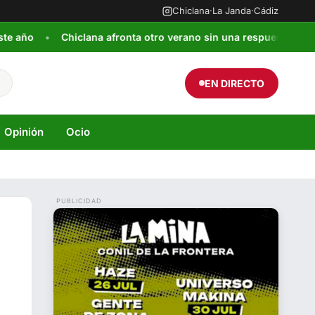
Chiclana
·
La Janda
·
Cádiz
Chiclana afronta otro verano sin una respuesta integral para l
EN DIRECTO
Opinión
Ocio
PUBLICIDAD