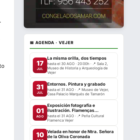
.
e
📅 AGENDA · VEJER
La misma orilla, dos tiempos
17
hasta el 30 AGO · 20:00h · 📍 Sala 2,
to
Museo de Historia y Arqueología de
JUL
Vejer
Entornos. Pintura y grabado
31
hasta el 31 AGO · 📍 Museo de Vejer,
JUL
Casa Palacio Marqués de Tamarón
Exposición fotografía e
01
ilustración. Flamenças
ilustradas
hasta el 31 AGO · 📍 Peña Cultural
AGO
Flamenca Vejer
Velada en honor de Ntra. Señora
10
de la Oliva Coronada