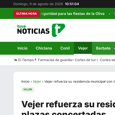
Domingo, 9 de agosto de 2026
10:51:05
e tráfico y seguridad para las fiestas de la Oliva
Los Días de
ÚLTIMA HORA
Inicio
Chiclana
Conil
Vejer
Barbate
🌤️ El Tiempo
💊 Farmacias de guardia
⚡ Cortes de luz
💧 Cortes d
Inicio
›
Vejer
›
Vejer refuerza su residencia municipal con
VEJER
Vejer refuerza su res
plazas concertadas