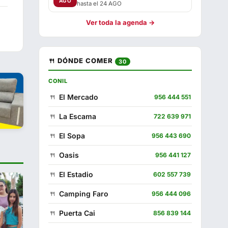
AGO
hasta el 24 AGO
Ver toda la agenda →
🍴 DÓNDE COMER
30
CONIL
El Mercado
956 444 551
La Escama
722 639 971
El Sopa
956 443 690
Oasis
956 441 127
El Estadio
602 557 739
Camping Faro
956 444 096
Puerta Cai
856 839 144