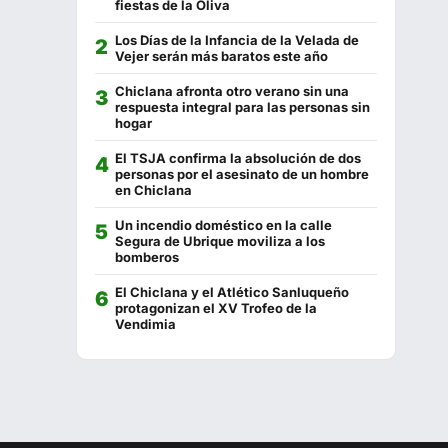
fiestas de la Oliva
Las Quince Letras
856 004 879
Los Días de la Infancia de la Velada de
Tascón La Pasajera
956 456 159
Vejer serán más baratos este año
Chiclana afronta otro verano sin una
Campito
623 228 283
respuesta integral para las personas sin
hogar
Cádiz 11
956 444 075
El TSJA confirma la absolución de dos
Restaurante Playa
956 440 197
personas por el asesinato de un hombre
en Chiclana
La Almazara
670 018 251
Un incendio doméstico en la calle
Segura de Ubrique moviliza a los
Los Hermanitos
956 444 408
bomberos
Francisco Fontanilla
956 440 802
El Chiclana y el Atlético Sanluqueño
protagonizan el XV Trofeo de la
Séptimo Arte
856 500 517
Vendimia
La Chanca
956 928 278
La Fontanilla
956 441 130