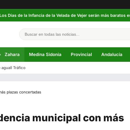
 la Infancia de la Velada de Vejer serán más baratos este año
Zahara
Medina Sidonia
Provincial
Andalucía
e agua
🚦 Tráfico
 más plazas concertadas
idencia municipal con más