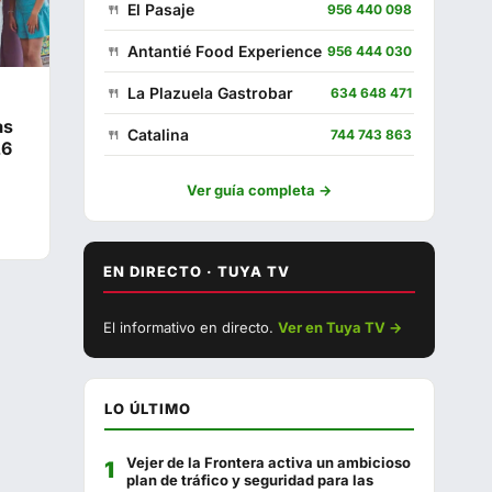
El Pasaje
956 440 098
Antantié Food Experience
956 444 030
La Plazuela Gastrobar
634 648 471
as
Catalina
744 743 863
26
Kanaia
693 908 991
Ver guía completa →
El Punto de Encuentro
662 307 789
Malabata
625 293 879
EN DIRECTO · TUYA TV
▶ Ver con sonido
Venta Pericón
956 440 746
El informativo en directo.
Ver en Tuya TV →
EN DIRECTO
El Andaluz
956 440 051
Casa Manolo Fuguilla
956 444 080
LO ÚLTIMO
Feduchy
956 440 992
Vejer de la Frontera activa un ambicioso
Cervecería Los Tres Hermanos
956 441 280
plan de tráfico y seguridad para las