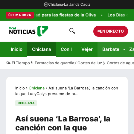
Chiclana
·
La Janda
·
Cádiz
y seguridad para las fiestas de la Oliva
Los Días de la Infan
ÚLTIMA HORA
🔍
EN DIRECTO
Inicio
Chiclana
Conil
Vejer
Barbate
Z
🌤️ El Tiempo
💊 Farmacias de guardia
⚡ Cortes de luz
💧 Cortes de agu
Inicio
›
Chiclana
›
Así suena ‘La Barrosa’, la canción con
la que LucyCalys presume de ra…
CHICLANA
Así suena ‘La Barrosa’, la
canción con la que