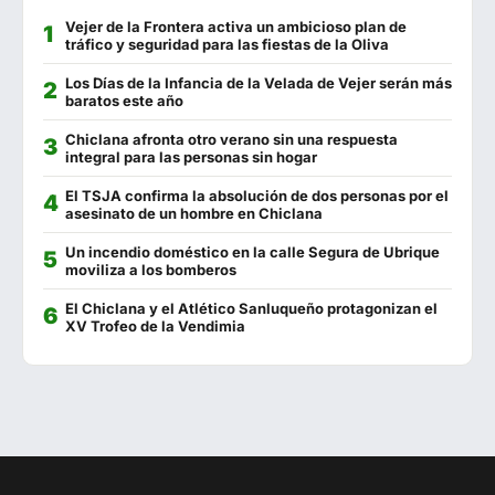
Vejer de la Frontera activa un ambicioso plan de
El Estadio
602 557 739
tráfico y seguridad para las fiestas de la Oliva
Cervecería Los Tres Hermanos
956 441 280
Los Días de la Infancia de la Velada de Vejer serán más
baratos este año
La Chanca
956 928 278
Chiclana afronta otro verano sin una respuesta
integral para las personas sin hogar
El Sopa
956 443 690
El TSJA confirma la absolución de dos personas por el
El Andaluz
956 440 051
asesinato de un hombre en Chiclana
Malabata
625 293 879
Un incendio doméstico en la calle Segura de Ubrique
moviliza a los bomberos
Séptimo Arte
856 500 517
El Chiclana y el Atlético Sanluqueño protagonizan el
XV Trofeo de la Vendimia
La Escama
722 639 971
La Fontanilla
956 441 130
Catalina
744 743 863
La Almazara
670 018 251
Cádiz 11
956 444 075