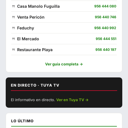
Casa Manolo Fuguilla
956 444 080
Venta Pericón
956 440 746
Feduchy
956 440 992
El Mercado
956 444 551
Restaurante Playa
956 440 197
El Punto de Encuentro
662 307 789
Ver guía completa →
Oasis
956 441 127
Kanaia
693 908 991
EN DIRECTO · TUYA TV
▶ Ver con sonido
Las Quince Letras
856 004 879
El informativo en directo.
Ver en Tuya TV →
EN DIRECTO
Campito
623 228 283
Los Hermanitos
956 444 408
LO ÚLTIMO
Francisco Fontanilla
956 440 802