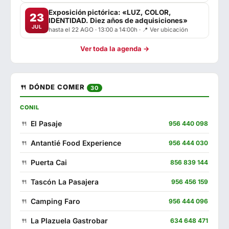
Exposición pictórica: «LUZ, COLOR,
23
IDENTIDAD. Diez años de adquisiciones»
JUL
hasta el 22 AGO · 13:00 a 14:00h · 📍 Ver ubicación
Ver toda la agenda →
🍴 DÓNDE COMER
30
CONIL
El Pasaje
956 440 098
Antantié Food Experience
956 444 030
Puerta Cai
856 839 144
Tascón La Pasajera
956 456 159
Camping Faro
956 444 096
La Plazuela Gastrobar
634 648 471