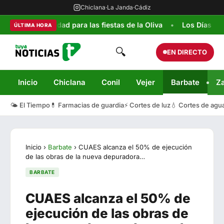
Chiclana
·
La Janda
·
Cádiz
seguridad para las fiestas de la Oliva
Los Días de la Infanci
ÚLTIMA HORA
🔍
EN DIRECTO
Inicio
Chiclana
Conil
Vejer
Barbate
Z
🌤️ El Tiempo
💊 Farmacias de guardia
⚡ Cortes de luz
💧 Cortes de agu
Inicio
›
Barbate
›
CUAES alcanza el 50% de ejecución
de las obras de la nueva depuradora…
BARBATE
CUAES alcanza el 50% de
ejecución de las obras de