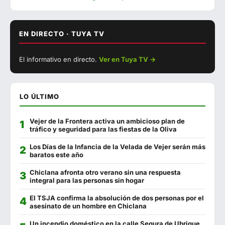
Malabata
625 293 879
La Almazara
670 018 251
EN DIRECTO · TUYA TV
▶ Ver con sonido
Catalina
744 743 863
El informativo en directo.
Ver en Tuya TV →
EN DIRECTO
Cádiz 11
956 444 075
La Fontanilla
956 441 130
LO ÚLTIMO
La Escama
722 639 971
Vejer de la Frontera activa un ambicioso plan de
Restaurante Playa
956 440 197
tráfico y seguridad para las fiestas de la Oliva
Tascón La Pasajera
956 456 159
Los Días de la Infancia de la Velada de Vejer serán más
baratos este año
Campito
623 228 283
Chiclana afronta otro verano sin una respuesta
integral para las personas sin hogar
Francisco Fontanilla
956 440 802
El TSJA confirma la absolución de dos personas por el
Camping Faro
956 444 096
asesinato de un hombre en Chiclana
El Pasaje
956 440 098
Un incendio doméstico en la calle Segura de Ubrique