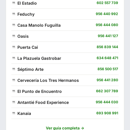
El Estadio
602 557 739
Feduchy
956 440 992
Casa Manolo Fuguilla
956 444 080
Oasis
956 441 127
Puerta Cai
856 839 144
La Plazuela Gastrobar
634 648 471
Séptimo Arte
856 500 517
Cervecería Los Tres Hermanos
956 441 280
El Punto de Encuentro
662 307 789
Antantié Food Experience
956 444 030
Kanaia
693 908 991
Las Quince Letras
856 004 879
Ver guía completa →