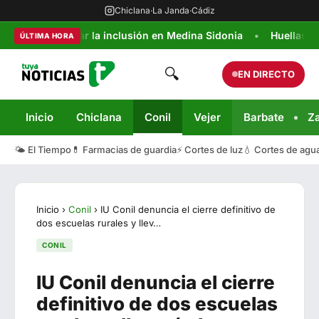
Chiclana
·
La Janda
·
Cádiz
ra apoyar la inclusión en Medina Sidonia
Huellas Callejera
ÚLTIMA HORA
🔍
EN DIRECTO
Inicio
Chiclana
Conil
Vejer
Barbate
Z
🌤️ El Tiempo
💊 Farmacias de guardia
⚡ Cortes de luz
💧 Cortes de agu
Inicio
›
Conil
›
IU Conil denuncia el cierre definitivo de
dos escuelas rurales y llev…
CONIL
IU Conil denuncia el cierre
definitivo de dos escuelas