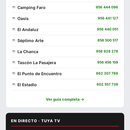
Camping Faro
956 444 096
Oasis
956 441 127
El Andaluz
956 440 051
Séptimo Arte
856 500 517
La Chanca
956 928 278
Tascón La Pasajera
956 456 159
El Punto de Encuentro
662 307 789
El Estadio
602 557 739
La Fontanilla
956 441 130
Ver guía completa →
Francisco Fontanilla
956 440 802
Venta Pericón
956 440 746
EN DIRECTO · TUYA TV
▶ Ver con sonido
Restaurante Playa
956 440 197