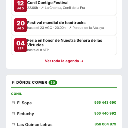
12
Conil Contigo Festival
22:00h · 📍 La Chanca, Conil de la Fra
AGO
20
Festival mundial de foodtrucks
hasta el 23 AGO · 20:00h · 📍 Parque de la Atalaya
AGO
Feria en honor de Nuestra Señora de las
04
Virtudes
SEP
hasta el 8 SEP
Ver toda la agenda →
🍴 DÓNDE COMER
30
CONIL
El Sopa
956 443 690
Feduchy
956 440 992
Las Quince Letras
856 004 879