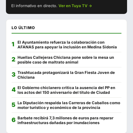
El informativo en directo.
Ver en Tuya TV →
EN DIRECTO
Los Hermanitos
956 444 408
El Pasaje
956 440 098
LO ÚLTIMO
Cervecería Los Tres Hermanos
956 441 280
El Ayuntamiento refuerza la colaboración con
Casa Manolo Fuguilla
956 444 080
AFANAS para apoyar la inclusión en Medina Sidonia
La Plazuela Gastrobar
634 648 471
Huellas Callejeras Chiclana pone sobre la mesa un
posible caso de maltrato animal
Catalina
744 743 863
Trashtucada protagonizará la Gran Fiesta Joven de
Chiclana
La Almazara
670 018 251
El Gobierno chiclanero critica la ausencia del PP en
Antantié Food Experience
956 444 030
los actos del 150 aniversario del título de Ciudad
Campito
623 228 283
La Diputación respalda las Carreras de Caballos como
motor turístico y económico de la provincia
El Mercado
956 444 551
Barbate recibirá 7,3 millones de euros para reparar
infraestructuras dañadas por inundaciones
Malabata
625 293 879