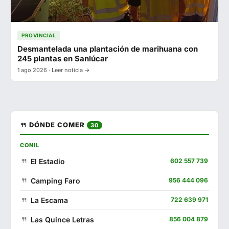
PROVINCIAL
Desmantelada una plantación de marihuana con
245 plantas en Sanlúcar
1 ago 2026 · Leer noticia →
🍴 DÓNDE COMER
30
CONIL
El Estadio
602 557 739
Camping Faro
956 444 096
La Escama
722 639 971
Las Quince Letras
856 004 879