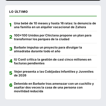
Malabata
625 293 879
LO ÚLTIMO
El Pasaje
956 440 098
Una bebé de 10 meses y hasta 16 ratas: la denuncia de
El Andaluz
956 440 051
una familia en un alquiler vacacional de Zahora
La Plazuela Gastrobar
634 648 471
100x100 Unidos por Chiclana propone un plan para
transformar los parques de la ciudad
La Almazara
670 018 251
Barbate impulsa un proyecto para divulgar la
almadraba durante todo el año
La Chanca
956 928 278
IU Conil critica la gestión de casi cinco millones en
Cádiz 11
956 444 075
facturas pendientes
Francisco Fontanilla
956 440 802
Vejer presenta a las Cobijadas Infantiles y Juveniles
de 2026
El Sopa
956 443 690
Detenido en Barbate tras amenazar con un cuchillo y
asaltar dos veces la casa de una persona con
Puerta Cai
856 839 144
movilidad reducida
Restaurante Playa
956 440 197
Campito
623 228 283