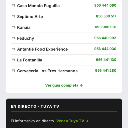
Casa Manolo Fuguilla
956 444 080
Séptimo Arte
856 500 517
Kanaia
693 908 991
Feduchy
956 440 992
Antantié Food Experience
956 444 030
La Fontanilla
956 441 130
Cervecería Los Tres Hermanos
956 441 280
Venta Pericón
956 440 746
Ver guía completa →
Oasis
956 441 127
Catalina
744 743 863
EN DIRECTO · TUYA TV
▶ Ver con sonido
Los Hermanitos
956 444 408
El informativo en directo.
Ver en Tuya TV →
EN DIRECTO
El Punto de Encuentro
662 307 789