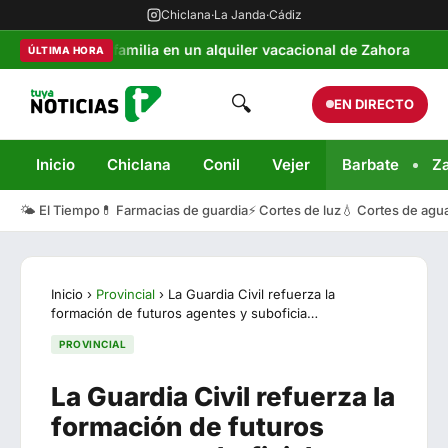
Chiclana
·
La Janda
·
Cádiz
 de una familia en un alquiler vacacional de Zahora
100x100
ÚLTIMA HORA
🔍
EN DIRECTO
Inicio
Chiclana
Conil
Vejer
Barbate
Z
🌤️ El Tiempo
💊 Farmacias de guardia
⚡ Cortes de luz
💧 Cortes de agu
Inicio
›
Provincial
›
La Guardia Civil refuerza la
formación de futuros agentes y suboficia…
PROVINCIAL
La Guardia Civil refuerza la
formación de futuros