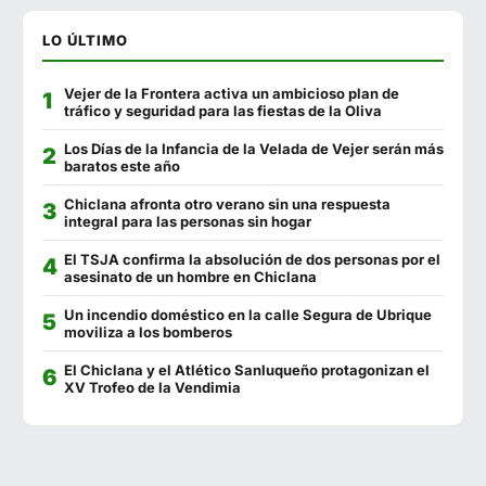
Restaurante Playa
956 440 197
LO ÚLTIMO
Feduchy
956 440 992
Vejer de la Frontera activa un ambicioso plan de
El Pasaje
956 440 098
tráfico y seguridad para las fiestas de la Oliva
La Almazara
670 018 251
Los Días de la Infancia de la Velada de Vejer serán más
baratos este año
Camping Faro
956 444 096
Chiclana afronta otro verano sin una respuesta
integral para las personas sin hogar
El Sopa
956 443 690
El TSJA confirma la absolución de dos personas por el
Catalina
744 743 863
asesinato de un hombre en Chiclana
Venta Pericón
956 440 746
Un incendio doméstico en la calle Segura de Ubrique
moviliza a los bomberos
El Andaluz
956 440 051
El Chiclana y el Atlético Sanluqueño protagonizan el
XV Trofeo de la Vendimia
La Chanca
956 928 278
Kanaia
693 908 991
Oasis
956 441 127