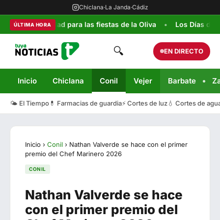
Chiclana
·
La Janda
·
Cádiz
 seguridad para las fiestas de la Oliva
Los Días de la Infanc
ÚLTIMA HORA
🔍
EN DIRECTO
Inicio
Chiclana
Conil
Vejer
Barbate
Z
🌤️ El Tiempo
💊 Farmacias de guardia
⚡ Cortes de luz
💧 Cortes de agu
Inicio
›
Conil
›
Nathan Valverde se hace con el primer
premio del Chef Marinero 2026
CONIL
Nathan Valverde se hace
con el primer premio del