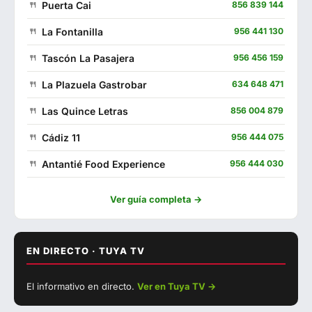
Puerta Cai
856 839 144
La Fontanilla
956 441 130
Tascón La Pasajera
956 456 159
La Plazuela Gastrobar
634 648 471
Las Quince Letras
856 004 879
Cádiz 11
956 444 075
Antantié Food Experience
956 444 030
Cervecería Los Tres Hermanos
956 441 280
Ver guía completa →
Francisco Fontanilla
956 440 802
El Punto de Encuentro
662 307 789
EN DIRECTO · TUYA TV
▶ Ver con sonido
Malabata
625 293 879
El informativo en directo.
Ver en Tuya TV →
EN DIRECTO
La Escama
722 639 971