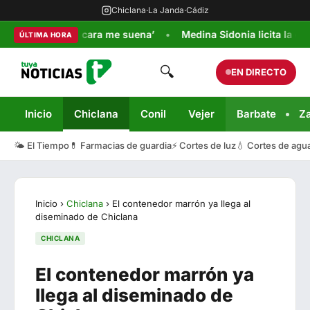
Chiclana
·
La Janda
·
Cádiz
 por ‘Tu cara me suena’
Medina Sidonia licita la compra d
ÚLTIMA HORA
🔍
EN DIRECTO
Inicio
Chiclana
Conil
Vejer
Barbate
Z
🌤️ El Tiempo
💊 Farmacias de guardia
⚡ Cortes de luz
💧 Cortes de agu
Inicio
›
Chiclana
›
El contenedor marrón ya llega al
diseminado de Chiclana
CHICLANA
El contenedor marrón ya
llega al diseminado de